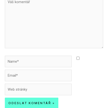
komentář
Name*
Uložit do
prohlížeče
jméno, e-mail a
Email*
webovou
stránku pro
Web
budoucí
stránky
komentáře.